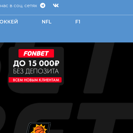
ас в соц. сетях
ОККЕЙ
NFL
F1