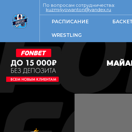
По вопросам сотрудничества:
kuzmi4yowanton@yandex.ru
РАСПИСАНИЕ
БАСКЕ
WRESTLING
МАЙАМ