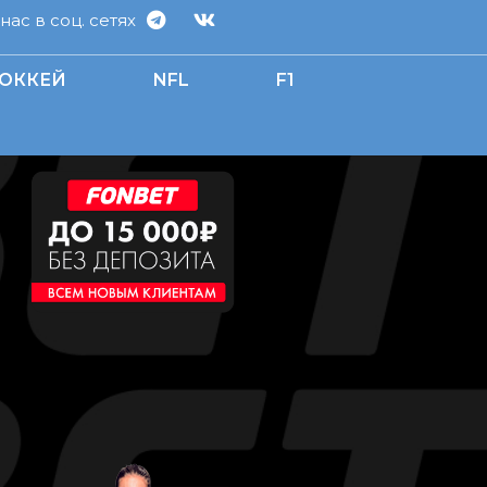
ас в соц. сетях
ОККЕЙ
NFL
F1