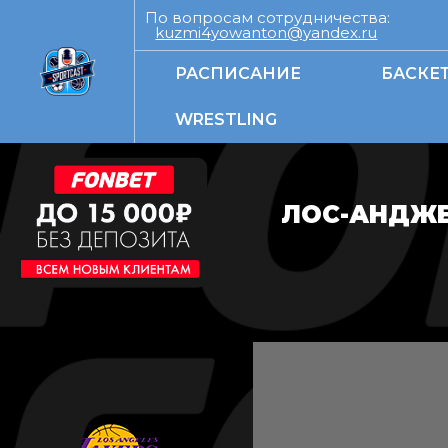
По вопросам сотрудничества:
kuzmi4yowanton@yandex.ru
РАСПИСАНИЕ
БАСКЕ
WRESTLING
ЛОС-АНДЖЕ