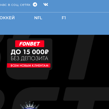
ас в соц. сетях
ОККЕЙ
NFL
F1