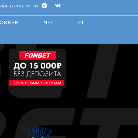
ас в соц. сетях
ОККЕЙ
NFL
F1