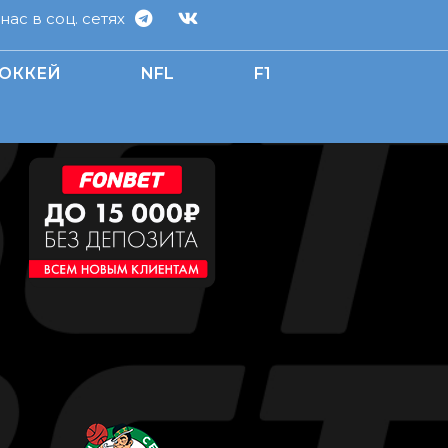
ас в соц. сетях
ОККЕЙ
NFL
F1