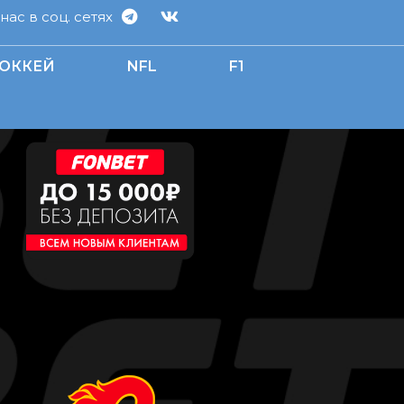
ас в соц. сетях
ОККЕЙ
NFL
F1