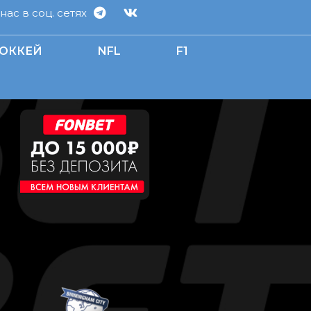
ас в соц. сетях
ОККЕЙ
NFL
F1