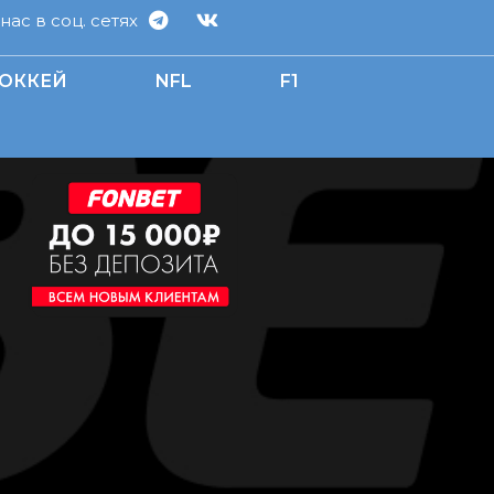
ас в соц. сетях
ОККЕЙ
NFL
F1