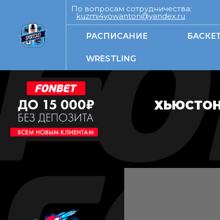
По вопросам сотрудничества:
kuzmi4yowanton@yandex.ru
РАСПИСАНИЕ
БАСКЕ
WRESTLING
ХЬЮСТОН