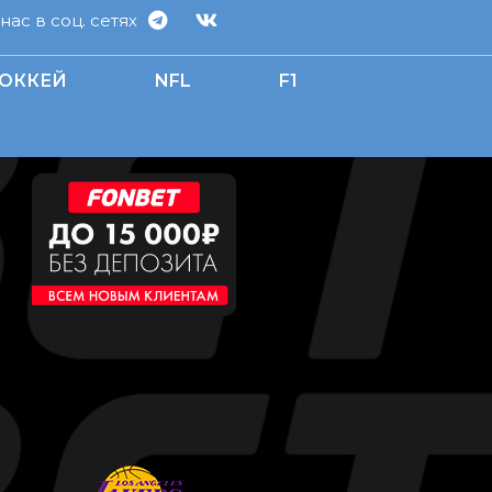
ас в соц. сетях
ОККЕЙ
NFL
F1