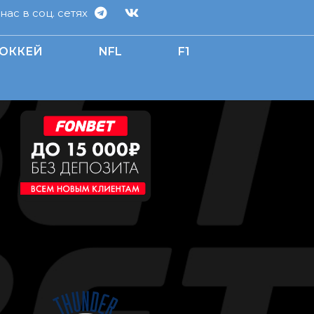
ас в соц. сетях
ОККЕЙ
NFL
F1