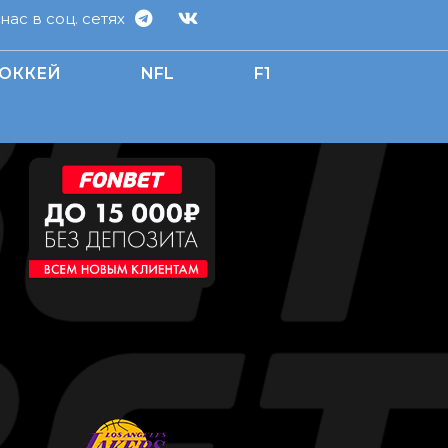
ас в соц. сетях
ОККЕЙ
NFL
F1