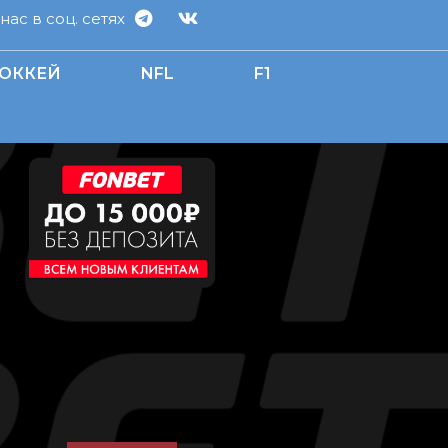
ас в соц. сетях
ОККЕЙ
NFL
F1