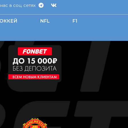
ас в соц. сетях
ОККЕЙ
NFL
F1