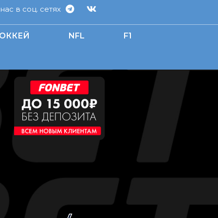
ас в соц. сетях
ОККЕЙ
NFL
F1