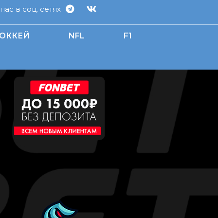
ас в соц. сетях
ОККЕЙ
NFL
F1