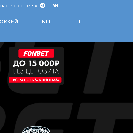
ас в соц. сетях
ОККЕЙ
NFL
F1