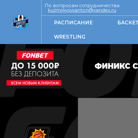
По вопросам сотрудничества:
kuzmi4yowanton@yandex.ru
РАСПИСАНИЕ
БАСКЕ
WRESTLING
ФИНИКС С