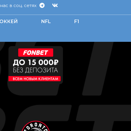
ас в соц. сетях
ОККЕЙ
NFL
F1