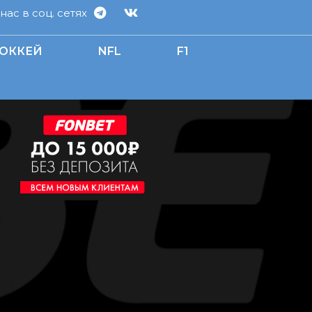
ас в соц. сетях
ОККЕЙ
NFL
F1