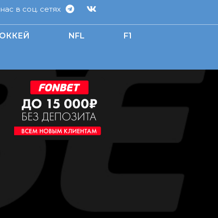
ас в соц. сетях
ОККЕЙ
NFL
F1