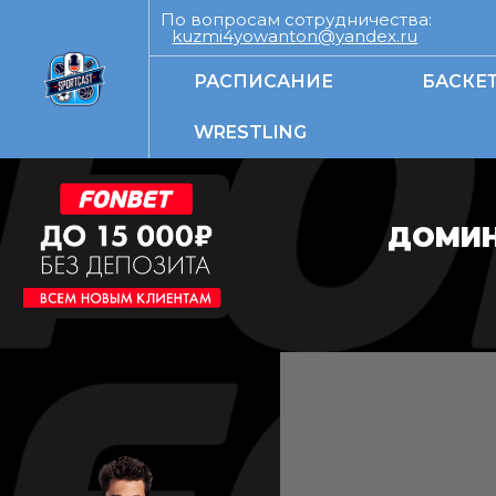
По вопросам сотрудничества:
kuzmi4yowanton@yandex.ru
РАСПИСАНИЕ
БАСКЕ
WRESTLING
ДОМИН