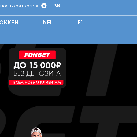
ас в соц. сетях
ОККЕЙ
NFL
F1