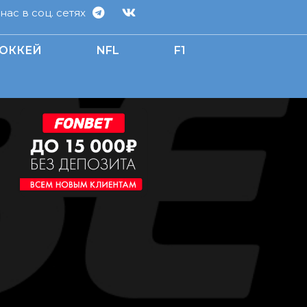
ас в соц. сетях
ОККЕЙ
NFL
F1