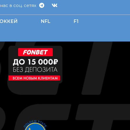
ас в соц. сетях
ОККЕЙ
NFL
F1