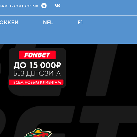
ас в соц. сетях
ОККЕЙ
NFL
F1