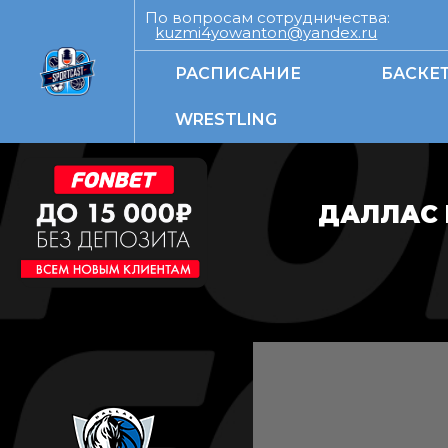
По вопросам сотрудничества:
kuzmi4yowanton@yandex.ru
РАСПИСАНИЕ
БАСКЕ
WRESTLING
ДАЛЛАС 