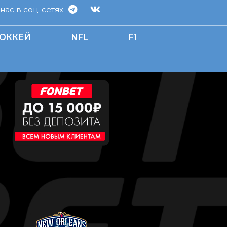
ас в соц. сетях
ОККЕЙ
NFL
F1