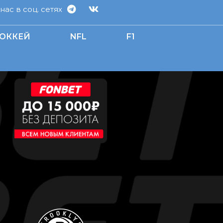
ас в соц. сетях
ОККЕЙ
NFL
F1