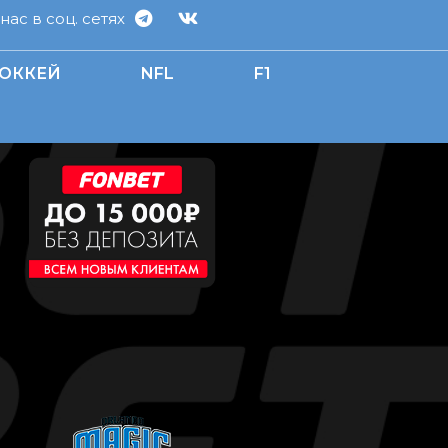
ас в соц. сетях
ОККЕЙ
NFL
F1