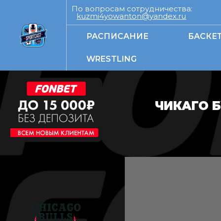
По вопросам сотрудничества:
kuzmi4yowanton@yandex.ru
РАСПИСАНИЕ
БАСКЕ
WRESTLING
ЧИКАГО 