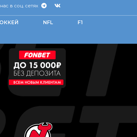
ас в соц. сетях
ОККЕЙ
NFL
F1