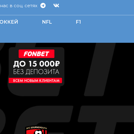
ас в соц. сетях
ОККЕЙ
NFL
F1