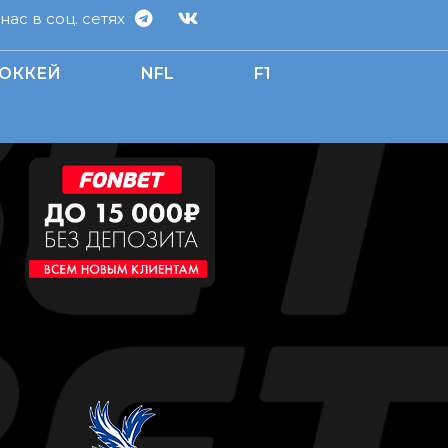
ас в соц. сетях
ОККЕЙ
NFL
F1