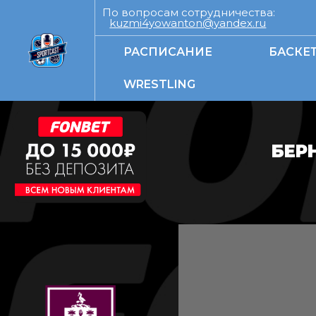
По вопросам сотрудничества:
kuzmi4yowanton@yandex.ru
РАСПИСАНИЕ
БАСКЕ
WRESTLING
БЕР