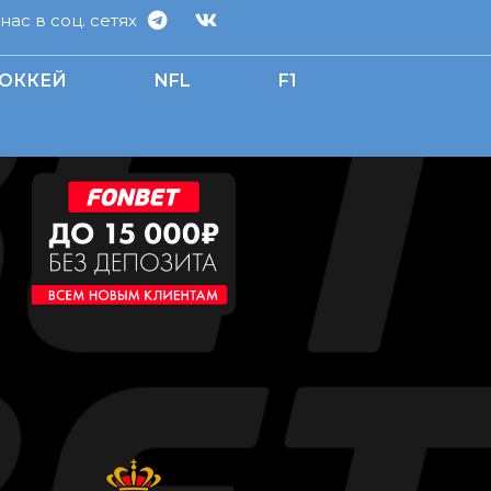
ас в соц. сетях
ОККЕЙ
NFL
F1