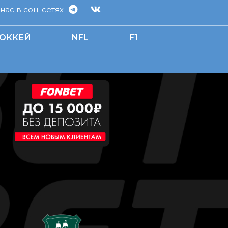
ас в соц. сетях
ОККЕЙ
NFL
F1