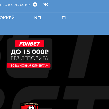
ас в соц. сетях
ОККЕЙ
NFL
F1