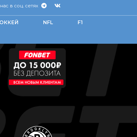
ас в соц. сетях
ОККЕЙ
NFL
F1