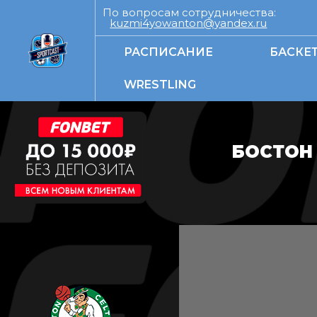
По вопросам сотрудничества:
kuzmi4yowanton@yandex.ru
РАСПИСАНИЕ
БАСКЕ
WRESTLING
БОСТОН 