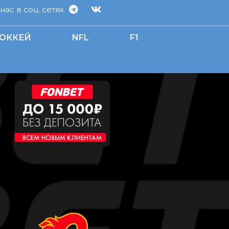
ас в соц. сетях
ОККЕЙ
NFL
F1