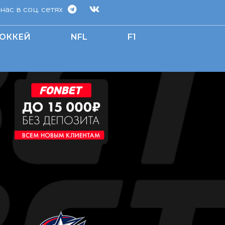
ас в соц. сетях
ОККЕЙ
NFL
F1