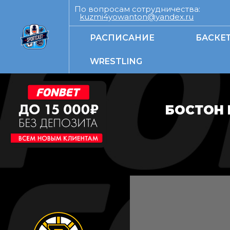
По вопросам сотрудничества:
kuzmi4yowanton@yandex.ru
РАСПИСАНИЕ
БАСКЕ
WRESTLING
БОСТОН 