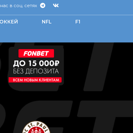
ас в соц. сетях
ОККЕЙ
NFL
F1