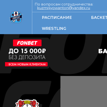
По вопросам сотрудничества:
kuzmi4yowanton@yandex.ru
РАСПИСАНИЕ
БАСКЕ
WRESTLING
БА