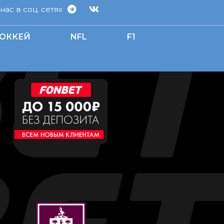
ас в соц. сетях
ОККЕЙ
NFL
F1