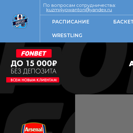
По вопросам сотрудничества:
kuzmi4yowanton@yandex.ru
РАСПИСАНИЕ
БАСКЕ
WRESTLING