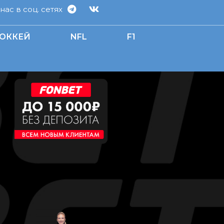
ас в соц. сетях
ОККЕЙ
NFL
F1