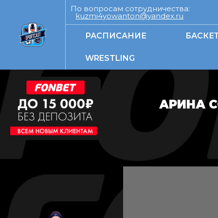
По вопросам сотрудничества:
kuzmi4yowanton@yandex.ru
РАСПИСАНИЕ
БАСКЕ
WRESTLING
АРИНА 