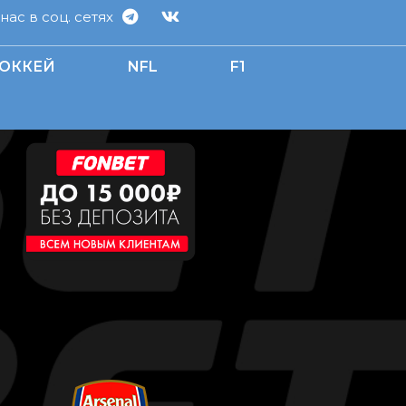
ас в соц. сетях
ОККЕЙ
NFL
F1