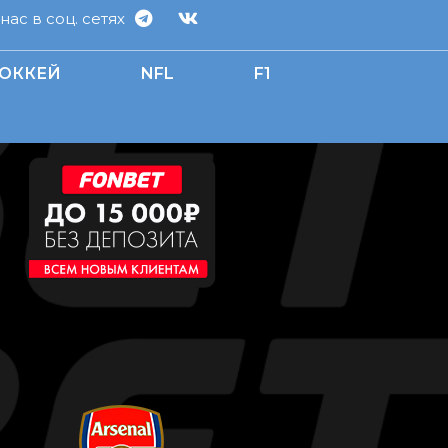
ас в соц. сетях
ОККЕЙ
NFL
F1