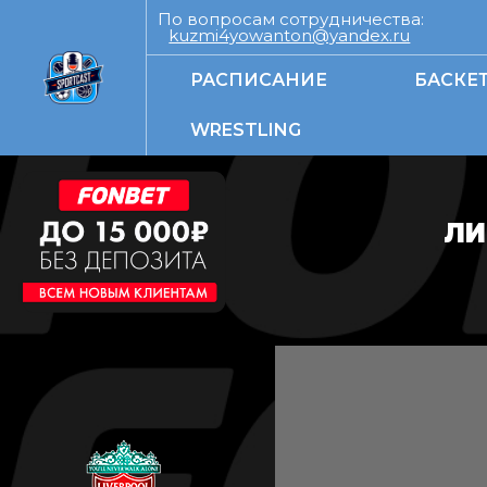
По вопросам сотрудничества:
kuzmi4yowanton@yandex.ru
РАСПИСАНИЕ
БАСКЕ
WRESTLING
ЛИ